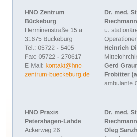
HNO Zentrum
Dr. med. S
Bückeburg
Riechmann
Herminenstraße 15 a
u. stationär
31675 Bückeburg
Operatione
Tel.: 05722 - 5405
Heinrich Di
Fax: 05722 - 270617
Mittelohrchi
E-Mail:
kontakt@hno-
Gerd Graur
zentrum-bueckeburg.de
Frobitter (
ambulante 
HNO Praxis
Dr. med. S
Petershagen-Lahde
Riechmann
Ackerweg 26
Oleg Sanz